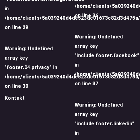
/home/clients/5a039240
in
on line
36
/home/clients/5a039240d4de523dc01673c82d3d475a
on line
29
Warning
: Undefined
array key
Warning
: Undefined
"include.footer.facebook"
array key
in
"footer.04.privacy" in
/home/clients/5a039240
/home/clients/5a039240d4de523dc01673c82d3d475a
on line
37
on line
30
Kontakt
Warning
: Undefined
array key
"include.footer.linkedin"
in