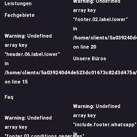
Warning
: Undefined
Leistungen
array key
Fachgebiete
"footer.02.label.lower"
in
Warning
: Undefined
/home/clients/5a039240
array key
on line
20
"header.06.label.lower"
Unsere Büros
in
/home/clients/5a039240d4de523dc01673c82d3d475a
on line
15
Faq
Warning
: Undefined
array key
Warning
: Undefined
"include.footer.whatsapp"
array key
in
"footer.03.conditions.generales"