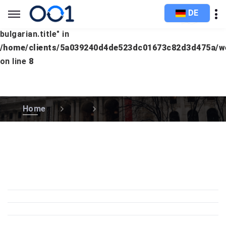
DE
Warning
: Undefined array key "languages.slavic.lang-
bulgarian.title" in
/home/clients/5a039240d4de523dc01673c82d3d475a/
on line
8
Home