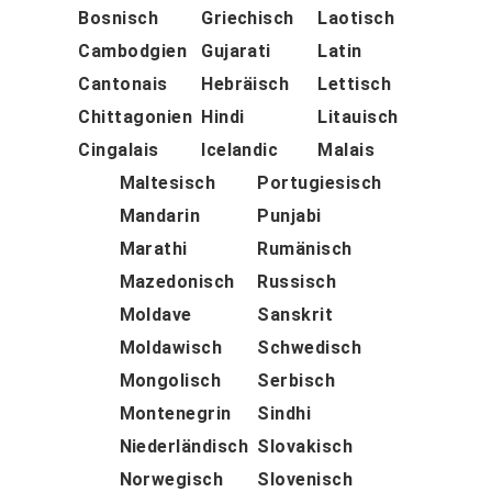
Bosnisch
Griechisch
Laotisch
Cambodgien
Gujarati
Latin
Cantonais
Hebräisch
Lettisch
Chittagonien
Hindi
Litauisch
Cingalais
Icelandic
Malais
Maltesisch
Portugiesisch
Mandarin
Punjabi
Marathi
Rumänisch
Mazedonisch
Russisch
Moldave
Sanskrit
Moldawisch
Schwedisch
Mongolisch
Serbisch
Montenegrin
Sindhi
Niederländisch
Slovakisch
Norwegisch
Slovenisch