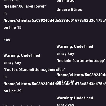
on line
20
"header.06.label.lower"
Unsere Büros
in
/home/clients/5a039240d4de523dc01673c82d3d475a
on line
15
Faq
Warning
: Undefined
array key
Warning
: Undefined
"include.footer.whatsapp"
array key
in
"footer.03.conditions.generales"
/home/clients/5a039240
in
on line
36
/home/clients/5a039240d4de523dc01673c82d3d475a
on line
29
Warning
: Undefined
array key