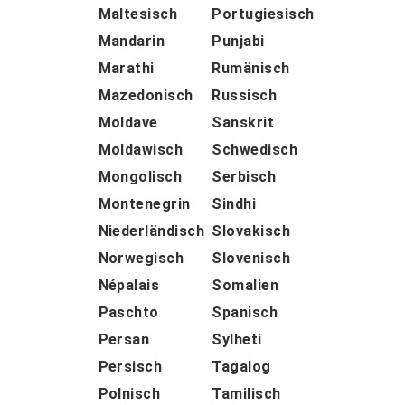
Maltesisch
Portugiesisch
Mandarin
Punjabi
Marathi
Rumänisch
Mazedonisch
Russisch
Moldave
Sanskrit
Moldawisch
Schwedisch
Mongolisch
Serbisch
Montenegrin
Sindhi
Niederländisch
Slovakisch
Norwegisch
Slovenisch
Népalais
Somalien
Paschto
Spanisch
Persan
Sylheti
Persisch
Tagalog
Polnisch
Tamilisch