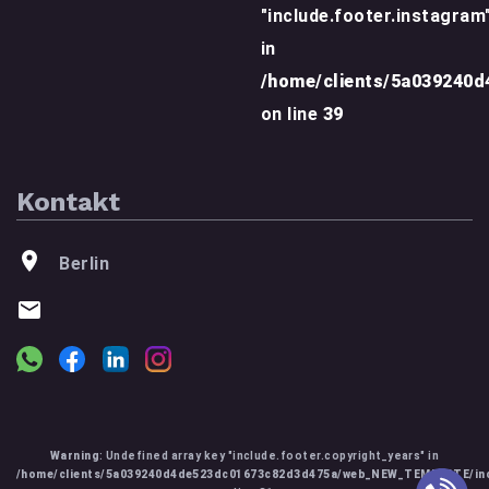
"include.footer.instagram
in
/home/clients/5a039240
on line
39
Kontakt
Berlin
Warning
: Undefined array key "include.footer.copyright_years" in
/home/clients/5a039240d4de523dc01673c82d3d475a/web_NEW_TEMPLATE/inc