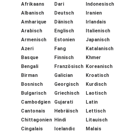
Afrikaans
Dari
Indonesisch
Albanisch
Deutsch
Iranien
Amharique
Dänisch
Irlandais
Arabisch
Englisch
Italienisch
Armenisch
Estonien
Japanisch
Azeri
Fang
Katalanisch
Basque
Finnisch
Khmer
Bengali
Französisch
Koreanisch
Birman
Galician
Kroatisch
Bosnisch
Georgisch
Kurdisch
Bulgarisch
Griechisch
Laotisch
Cambodgien
Gujarati
Latin
Cantonais
Hebräisch
Lettisch
Chittagonien
Hindi
Litauisch
Cingalais
Icelandic
Malais