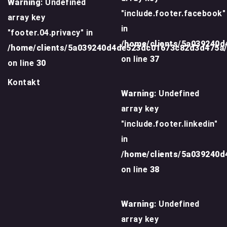
Warning
: Undefined
"include.footer.facebook"
array key
in
"footer.04.privacy" in
/home/clients/5a039240
/home/clients/5a039240d4de523dc01673c82d3d475a
on line
37
on line
30
Kontakt
Warning
: Undefined
array key
"include.footer.linkedin"
in
/home/clients/5a039240
on line
38
Warning
: Undefined
array key