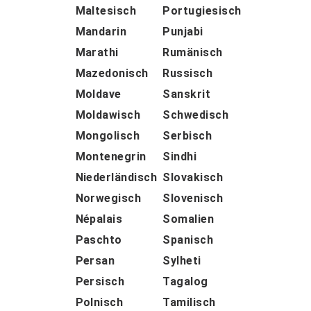
Maltesisch
Portugiesisch
Mandarin
Punjabi
Marathi
Rumänisch
Mazedonisch
Russisch
Moldave
Sanskrit
Moldawisch
Schwedisch
Mongolisch
Serbisch
Montenegrin
Sindhi
Niederländisch
Slovakisch
Norwegisch
Slovenisch
Népalais
Somalien
Paschto
Spanisch
Persan
Sylheti
Persisch
Tagalog
Polnisch
Tamilisch