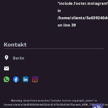
"include.footer.instagram
in
/home/clients/5a039240
on line
39
Kontakt
Berlin
Warning
: Undefined array key "include.footer.copyright_years" in
/home/clients/5a039240d4de523dc01673c82d3d475a/web_NEW_TEMPLATE/inc