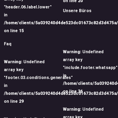
on line
20
"header.06.label.lower"
Unsere Büros
in
/home/clients/5a039240d4de523dc01673c82d3d475a
on line
15
Faq
Warning
: Undefined
array key
Warning
: Undefined
"include.footer.whatsapp"
array key
in
"footer.03.conditions.generales"
/home/clients/5a039240
in
on line
36
/home/clients/5a039240d4de523dc01673c82d3d475a
on line
29
Warning
: Undefined
array key