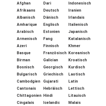
Afghan
Dari
Indonesisch
Afrikaans
Deutsch
Iranien
Albanisch
Dänisch
Irlandais
Amharique
Englisch
Italienisch
Arabisch
Estonien
Japanisch
Armenisch
Fang
Katalanisch
Azeri
Finnisch
Khmer
Basque
Französisch
Koreanisch
Birman
Galician
Kroatisch
Bosnisch
Georgisch
Kurdisch
Bulgarisch
Griechisch
Laotisch
Cambodgien
Gujarati
Latin
Cantonais
Hebräisch
Lettisch
Chittagonien
Hindi
Litauisch
Cingalais
Icelandic
Malais