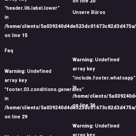
on line
20
"header.06.label.lower"
Unsere Büros
in
/home/clients/5a039240d4de523dc01673c82d3d475a
on line
15
Faq
Warning
: Undefined
array key
Warning
: Undefined
"include.footer.whatsapp"
array key
in
"footer.03.conditions.generales"
/home/clients/5a039240
in
on line
36
/home/clients/5a039240d4de523dc01673c82d3d475a
on line
29
Warning
: Undefined
array key