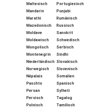
Maltesisch
Portugiesisch
Mandarin
Punjabi
Marathi
Rumänisch
Mazedonisch
Russisch
Moldave
Sanskrit
Moldawisch
Schwedisch
Mongolisch
Serbisch
Montenegrin
Sindhi
Niederländisch
Slovakisch
Norwegisch
Slovenisch
Népalais
Somalien
Paschto
Spanisch
Persan
Sylheti
Persisch
Tagalog
Polnisch
Tamilisch