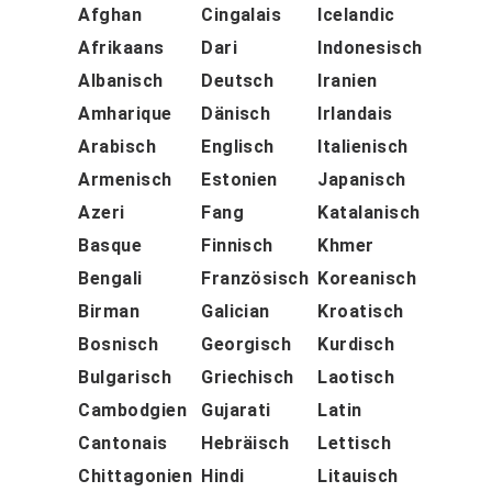
Afghan
Cingalais
Icelandic
Afrikaans
Dari
Indonesisch
Albanisch
Deutsch
Iranien
Amharique
Dänisch
Irlandais
Arabisch
Englisch
Italienisch
Armenisch
Estonien
Japanisch
Azeri
Fang
Katalanisch
Basque
Finnisch
Khmer
Bengali
Französisch
Koreanisch
Birman
Galician
Kroatisch
Bosnisch
Georgisch
Kurdisch
Bulgarisch
Griechisch
Laotisch
Cambodgien
Gujarati
Latin
Cantonais
Hebräisch
Lettisch
Chittagonien
Hindi
Litauisch