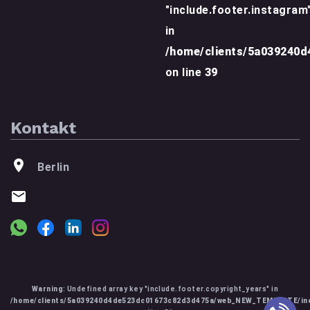
"include.footer.instagram
in
/home/clients/5a039240
on line
39
Kontakt
Berlin
Warning
: Undefined array key "include.footer.copyright_years" in
/home/clients/5a039240d4de523dc01673c82d3d475a/web_NEW_TEMPLATE/inc