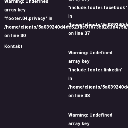
Warning
: Undefined
"include.footer.facebook"
array key
in
"footer.04.privacy" in
/home/clients/5a039240
/home/clients/5a039240d4de523dc01673c82d3d475a
on line
37
on line
30
Kontakt
Warning
: Undefined
array key
"include.footer.linkedin"
in
/home/clients/5a039240
on line
38
Warning
: Undefined
array key