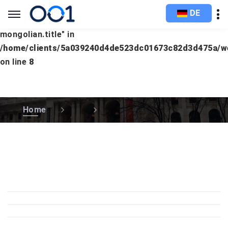
DE
Warning
: Undefined array key "languages.asian.lang-
mongolian.title" in
/home/clients/5a039240d4de523dc01673c82d3d475a/
on line
8
Home