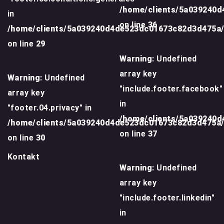
/home/clients/5a039240
in
on line
36
/home/clients/5a039240d4de523dc01673c82d3d475a
on line
29
Warning
: Undefined
array key
Warning
: Undefined
"include.footer.facebook"
array key
in
"footer.04.privacy" in
/home/clients/5a039240
/home/clients/5a039240d4de523dc01673c82d3d475a
on line
37
on line
30
Kontakt
Warning
: Undefined
array key
"include.footer.linkedin"
in