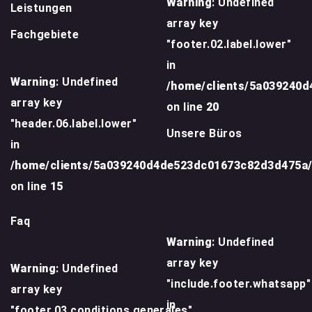
Warning
: Undefined
Leistungen
array key
Fachgebiete
"footer.02.label.lower"
in
Warning
: Undefined
/home/clients/5a039240
array key
on line
20
"header.06.label.lower"
Unsere Büros
in
/home/clients/5a039240d4de523dc01673c82d3d475a
on line
15
Faq
Warning
: Undefined
array key
Warning
: Undefined
"include.footer.whatsapp"
array key
in
"footer.03.conditions.generales"