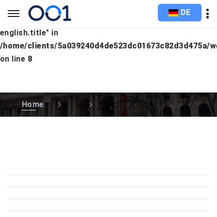
DE
Warning
: Undefined array key "languages.europe.lang-
english.title" in
/home/clients/5a039240d4de523dc01673c82d3d475a/
on line
8
Home