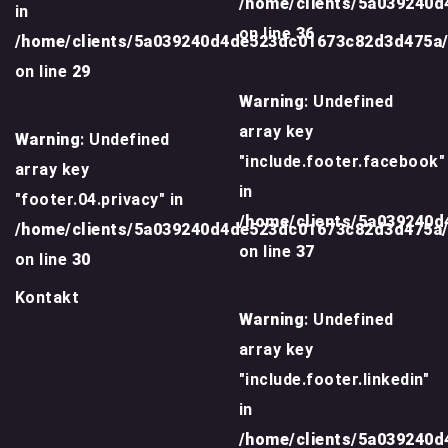
/home/clients/5a039240
in
on line
36
/home/clients/5a039240d4de523dc01673c82d3d475a
on line
29
Warning
: Undefined
array key
Warning
: Undefined
"include.footer.facebook"
array key
in
"footer.04.privacy" in
/home/clients/5a039240
/home/clients/5a039240d4de523dc01673c82d3d475a
on line
37
on line
30
Kontakt
Warning
: Undefined
array key
"include.footer.linkedin"
in
/home/clients/5a039240