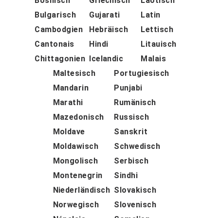
Bosnisch
Griechisch
Laotisch
Bulgarisch
Gujarati
Latin
Cambodgien
Hebräisch
Lettisch
Cantonais
Hindi
Litauisch
Chittagonien
Icelandic
Malais
Maltesisch
Portugiesisch
Mandarin
Punjabi
Marathi
Rumänisch
Mazedonisch
Russisch
Moldave
Sanskrit
Moldawisch
Schwedisch
Mongolisch
Serbisch
Montenegrin
Sindhi
Niederländisch
Slovakisch
Norwegisch
Slovenisch