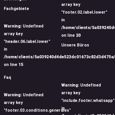
array key
Fachgebiete
"footer.02.label.lower"
in
Warning
: Undefined
/home/clients/5a039240
array key
on line
20
"header.06.label.lower"
Unsere Büros
in
/home/clients/5a039240d4de523dc01673c82d3d475a
on line
15
Faq
Warning
: Undefined
array key
Warning
: Undefined
"include.footer.whatsapp"
array key
in
"footer.03.conditions.generales"