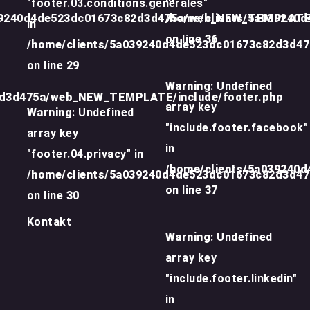
"footer.03.conditions.generales"
39240d4de523dc01673c82d3d475a/web_NEW_TEMPLATE/
/home/clients/5a039240
in
on line
36
/home/clients/5a039240d4de523dc01673c82d3d4
on line
29
Warning
: Undefined
2d3d475a/web_NEW_TEMPLATE/include/footer.php
array key
Warning
: Undefined
"include.footer.facebook"
array key
in
"footer.04.privacy" in
/home/clients/5a039240
/home/clients/5a039240d4de523dc01673c82d3d4
on line
37
on line
30
Kontakt
Warning
: Undefined
array key
"include.footer.linkedin"
in