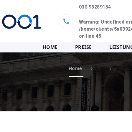
030 98289154
Warning
: Undefined ar
/home/clients/5a039
on line
45
HOME
PREISE
LEISTUN
Home