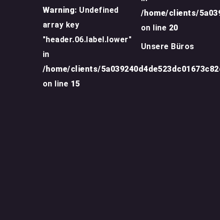
Warning
: Undefined
/home/clients/5a0
array key
on line
20
"header.06.label.lower"
Unsere Büros
in
/home/clients/5a039240d4de523dc01673c8
on line
15