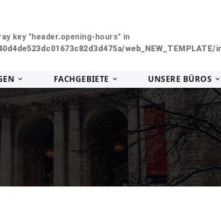
ray key "header.opening-hours" in
240d4de523dc01673c82d3d475a/web_NEW_TEMPLATE/in
GEN
FACHGEBIETE
UNSERE BÜROS