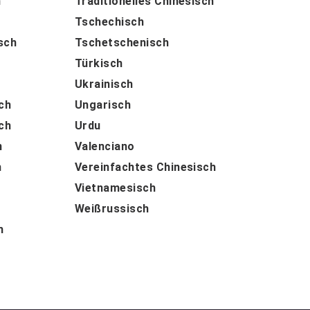
h
Traditionelles Chinesisch
Tschechisch
sch
Tschetschenisch
h
Türkisch
Ukrainisch
ch
Ungarisch
ch
Urdu
n
Valenciano
h
Vereinfachtes Chinesisch
Vietnamesisch
Weißrussisch
h