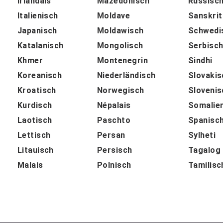
Irlandais
Mazedonisch
Russisc
Italienisch
Moldave
Sanskrit
Japanisch
Moldawisch
Schwedi
Katalanisch
Mongolisch
Serbisc
Khmer
Montenegrin
Sindhi
Koreanisch
Niederländisch
Slovakis
Kroatisch
Norwegisch
Slovenis
Kurdisch
Népalais
Somalie
Laotisch
Paschto
Spanisc
Lettisch
Persan
Sylheti
Litauisch
Persisch
Tagalog
Malais
Polnisch
Tamilisc