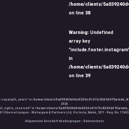
/home/clients/5a039240
on line
38
Warning
: Undefined
array key
"include.footer.instagram
in
/home/clients/5a039240
on line
39
r.copyright_years" in
/home/clients/5a039240d4de523dc01673c82d3d475a/web_N
2026
all_rights_reserved" in
/home/clients/5a039240d4de523dc01673c82d3d475a/web
01 Übersetzungen - Metargem & Partners Ltd, Victoria, Mahé, SEY - Reg. No 1765
Allgemeine Geschäftsbedingungen
-
Datenschutz