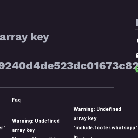
array key
39240d4de523dc01673c8
Faq
Warning
: Undefined
array key
Warning
: Undefined
er"
"include.footer.whatsapp"
array key
in